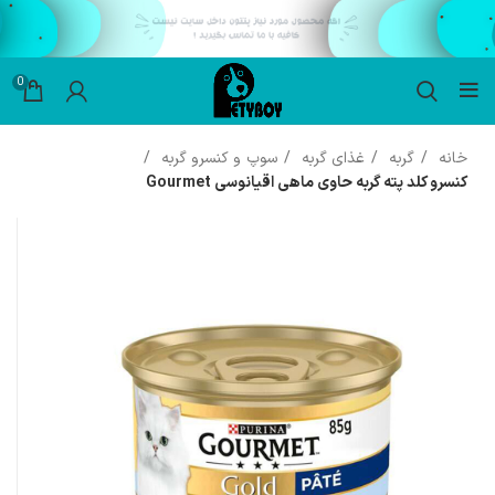
0
خانه
گربه
غذای گربه
سوپ و کنسرو گربه
کنسرو کلد پته گربه حاوی ماهی اقیانوسی Gourmet