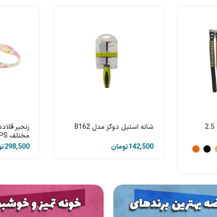
قلاده گردنی چرم 56 × 2.5
شانه استیل دوگز مدل B162
زنجیر قلاد
مختلف DPS
تومان
تو