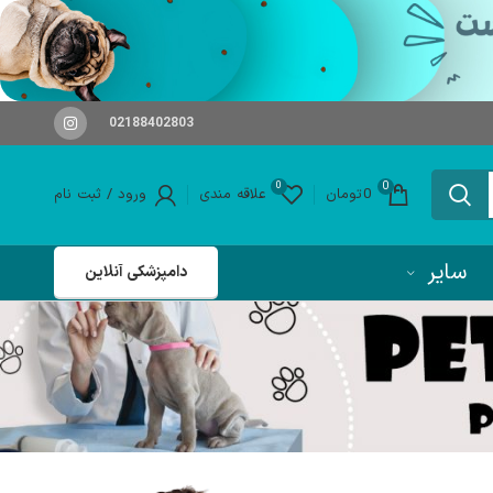
02188402803
0
0
0
تومان
علاقه مندی
ورود / ثبت نام
سایر
دامپزشکی آنلاین