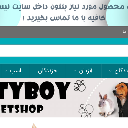
 ما
دگان
آبزیان
خزندگان
اسب