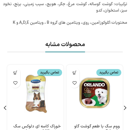
ترکیبات: گوشت گوساله، گوشت مرغ، جگر، هویج، سیب زمینی، برنج، نخود
سبز، استخوان، کدو
محتویات:گلوکوزآمین، روی، ویتامین های گروه B ، ویتامین A,D,E و K
محصولات مشابه
تماس بگیرید
تماس بگیرید
ووم سگ با طعم گوشت گاو
خوراک کاسه ای دلوکس سگ
و