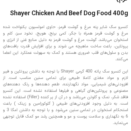
Shayer Chicken And Beef Dog Food 400g
کنسرو سگ شایر پته مرغ و گوشت قرمز، حاوی امولسیون یکنواخت شده
مرغ و گوشت قرمز همراه با جگر، کمی برنج، هویج، نخود سبز، کلم و
استخوان می‌باشد. گوشت مرغ و گوشت قرمز به دلیل منابع غنی از انرژی و
پروتئین، باعث ساخت ماهیچه می شوند و برای افزایش قدرت بافت‌های
بدن و سلول‌های قلب ضروری هستند و کمک به سهولت عملکرد این اعضا
می‌کنند.
این کنسرو سگ پاته 400 گرمی Shayer با توجه به داشتن پروتئین و فیبر
لازم و مواد مغذی کاملا طبیعی برای تمامی سنین مناسب است. از
افزودنی‌های شیمیایی، مواد نگهدارنده، طعم دهنده‌ها و رنگ دهنده‌های
مصنوعی و پروتئین‌های گیاهی و فیلرها استفاده نشده است. این کنسرو
فاقد شکر، نمک و گلوتن می‌باشد و در آن از پر کننده (Filler) استفاده نشده
است. به دلیل وجود افزودنی‌های طبیعی ( گلوکوزامین و زینک ) باعث
استحکام استخوان در تمامی سنین می‌شود و با توجه به داشتن امگا 3 و
6 به نگهداری و سلامت پوست و مو و همچنین رشد مو کمک قابل توجهی
می‌نماید.