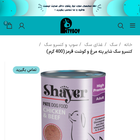
0
خانه
سگ
غذای سگ
سوپ و کنسرو سگ
کنسرو سگ شایر پته مرغ و گوشت قرمز (400 گرم)
تماس بگیرید