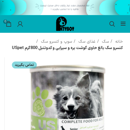
0
خانه
سگ
غذای سگ
سوپ و کنسرو سگ
کنسرو سگ بالغ حاوی گوشت بره و سیرابی و کدوتنبل 800گرم USpet
تماس بگیرید