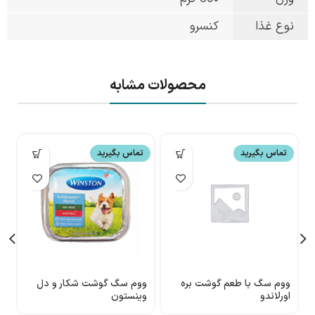
نوع غذا
کنسرو
محصولات مشابه
تماس بگیرید
تماس بگیرید
ووم سگ با طعم گوشت بره
ووم سگ گوشت شکار و دل
و
اورلاندو
وینستون
n