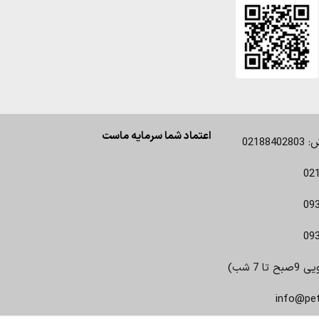
اعتماد شما سرمایه ماست
0218
02
09
09
 7 شب)
info@pe