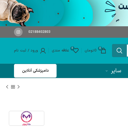
02188402803
0
0
0
تومان
علاقه مندی
ورود / ثبت نام
سایر
دامپزشکی آنلاین