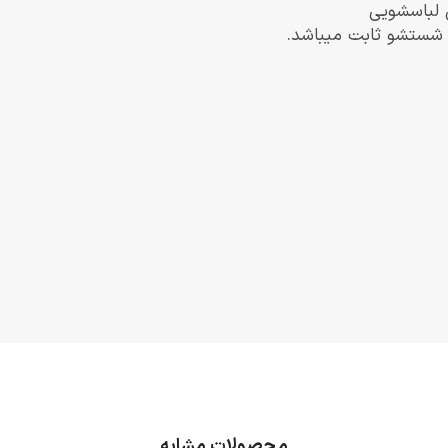
 لباسشویی
ز شستشو ثابت میباشد.
محصولات مشابه