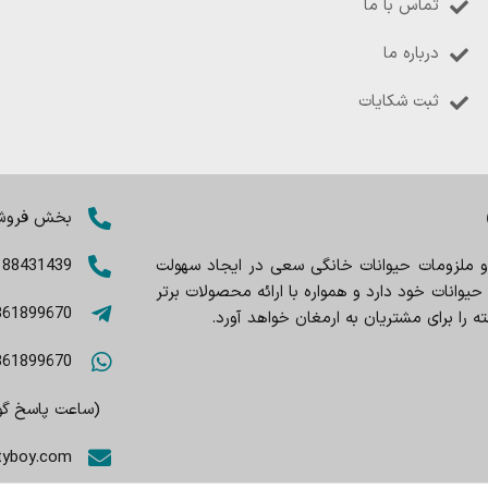
تماس با ما
درباره ما
ثبت شکایات
بخش فروش: 8402803
 و ملزومات حیوانات خانگی سعی در ایجاد سهولت
188431439
وانات خود دارد و همواره با ارائه محصولات برتر
361899670
را برای مشتریان به ارمغان خواهد آورد.
361899670
(ساعت پاسخ گویی 9صبح تا
tyboy.com