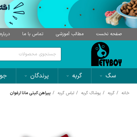
صفحه نخست
مطالب آموزشی
تماس با ما
درباره
سگ
گربه
پرندگان
جون
خانه
گربه
پوشاک گربه
لباس گربه
پیراهن کیتی مانا ارغوان