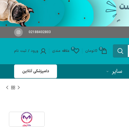
02188402803
0
0
0
تومان
علاقه مندی
ورود / ثبت نام
سایر
دامپزشکی آنلاین