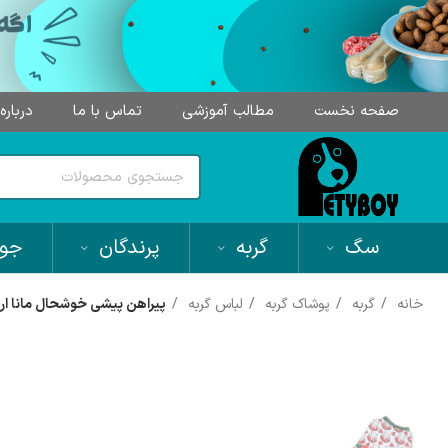
صفحه نخست
مطالب آموزشی
تماس با ما
درباره
سگ
گربه
پرندگان
جون
خانه
گربه
پوشاک گربه
لباس گربه
پیراهن پیشی خوشحال مانا ار