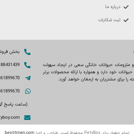
درباره ما
ثبت شکایات
بخش فروش: 8402803
 و ملزومات حیوانات خانگی سعی در ایجاد سهولت
188431439
وانات خود دارد و همواره با ارائه محصولات برتر
361899670
را برای مشتریان به ارمغان خواهد آورد.
361899670
(ساعت پاسخ گویی 9صبح تا
tyboy.com
تمام حقوق برای PetyBoy محفوظ است. طراحی و اجرا
bestitmen.com