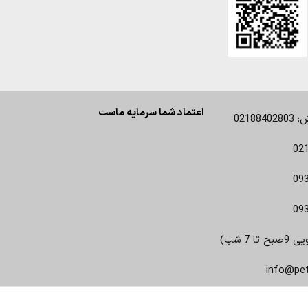
اعتماد شما سرمایه ماست
0218
02
09
09
 7 شب)
info@pe