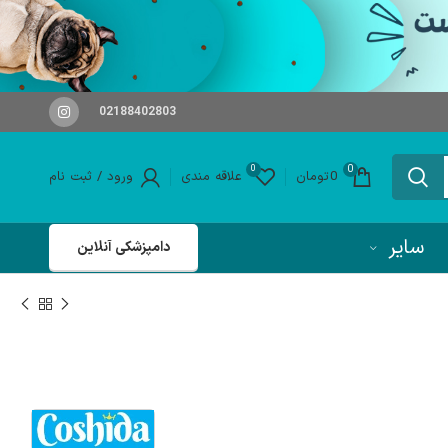
02188402803
0
0
0
تومان
علاقه مندی
ورود / ثبت نام
سایر
دامپزشکی آنلاین