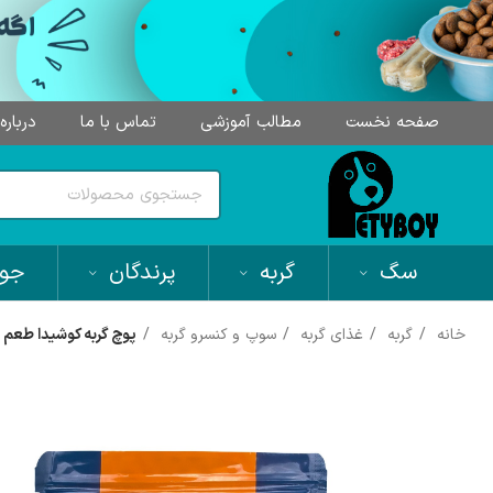
صفحه نخست
مطالب آموزشی
تماس با ما
درباره
سگ
گربه
پرندگان
جون
خانه
گربه
غذای گربه
سوپ و کنسرو گربه
پوچ گربه کوشیدا طعم مرغ و 