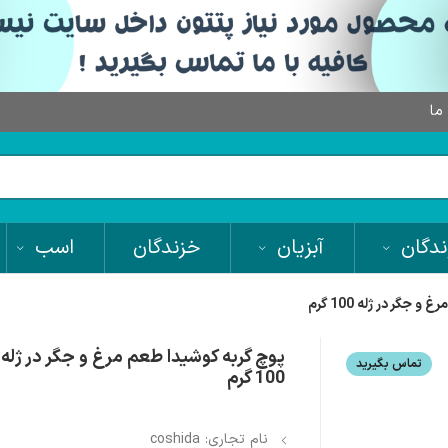
 ما
دگان
آبزیان
خزندگان
اسب
جگر در ژله 100 گرم
پوچ گربه کوشیدا طعم مرغ و جگر در ژله
تماس بگیرید
100 گرم
نام تجاری: coshida