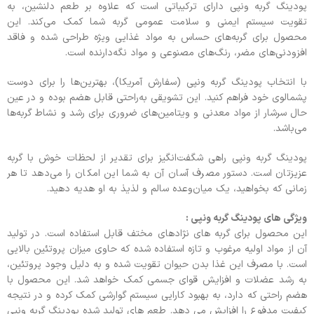
پودینگ گربه ونپی دارای ترکیباتی است که علاوه بر طعم دلنشین، به
تقویت سیستم ایمنی و سلامت عمومی گربه شما کمک می‌کند. این
محصول برای گربه‌های حساس به مواد غذایی ویژه‌ طراحی شده و فاقد
افزودنی‌های مضر، رنگ‌های مصنوعی و مواد نگه‌دارنده است.
با انتخاب پودینگ گربه ونپی (سفارش آمریکا)، بهترین‌ها را برای دوست
پشمالوی خود فراهم کنید. این تشویقی به‌راحتی قابل هضم بوده و در عین
حال سرشار از مواد معدنی و ویتامین‌های ضروری برای رشد و نشاط گربه‌ها
می‌باشد.
پودینگ گربه ونپی راهی شگفت‌انگیز برای تقدیر از لحظات خوش با گربه
عزیزتان است. دستور مصرف آسان آن به شما این امکان را می‌دهد تا هر
زمانی که بخواهید، یک میان‌وعده سالم و لذیذ به او هدیه دهید.
ویژگی های پودینگ گربه ونپی :
این محصول برای گربه های نژادهای مختف قابل استفاده است. در تولید
آن از مواد اولیه مرغوب و تازه استفاده شده که حاوی میزان پروتئین بالایی
است. با مصرف این غذا بدن حیوان تقویت شده و به دلیل وجود پروتئین،
به رشد عضلات و افزایش قوای جسمی کمک خواهد شد. این محصول با
هضم راحتی که دارد، به بهبود کارایی سیستم گوارشی کمک کرده و در نتیجه
کیفیت مدفوع را افزایش می دهد. طعم های تولید شده پودینگ گربه ونپی