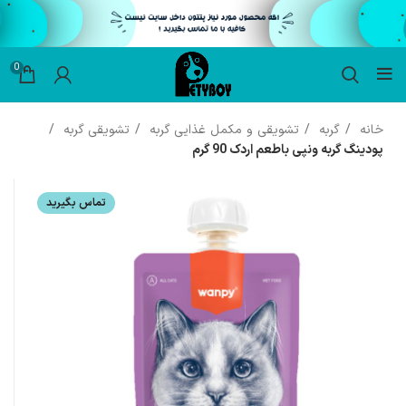
0
خانه
گربه
تشویقی و مکمل غذایی گربه
تشویقی گربه
پودینگ گربه ونپی باطعم اردک 90 گرم
تماس بگیرید