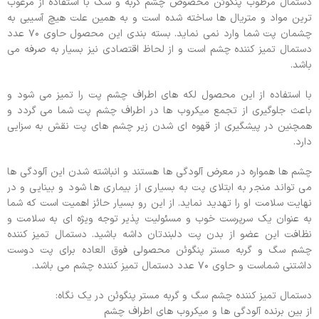
دستمال مرطوب پنگوئن مخصوص چشم گربه و سگ با استفاده از مرغوب
ترین مواد و متریال ها ساخته شده است و به همین علت هیچ آسیبی به
چشمان پت شما وارد نمی نماید. بسته بندی این محصول حاوی ۷۰ عدد
دستمال تمیز کننده چشم است و از لحاظ اقتصادی نیز بسیار به صرفه می
باشد.
با استفاده از این محصول لکه های اطراف چشم پت را تمیز می شود و
باعث جلوگیری از تجمع میکروب ها در اطراف چشم پت شما می گردد و
همچنین در پیشگیری از قهوه ای شدن زیر چشم های پت نقش به سزایی
دارد.
چشم ها همواره در معرض آلودگی ها هستند و انباشته شدن این آلودگی ها
می تواند منجر به ابتلای پت به بسیاری از بیماری ها شود و بینایی و در
نهایت سلامت او را تهدید نماید. از این رو بسیار حائز اهمیت است که شما
به عنوان یک سرپرست خوب و مسئولیت پذیر توجه ویژه ای به سلامت و
نظافت این عضو از بدن پت دلبندتان داشه باشید. دستمال تمیز کننده
چشم سگ و گربه مستر پنگوئن محصولی فوق العاده برای پت دوست
داشتنی شماست و حاوی ۷۰ عدد دستمال تمیز کننده چشم می باشد.
دستمال تمیز کننده چشم سگ و گربه مستر پنگوئن در یک نگاه:
از بین برنده آلودگی ها و میکروب های اطراف چشم