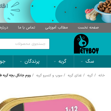
صفحه نخست
مطالب آموزشی
تماس با ما
درباره
سگ
گربه
پرندگان
جون
خانه
گربه
غذای گربه
سوپ و کنسرو گربه
ووم جانگل بچه گربه طعم م