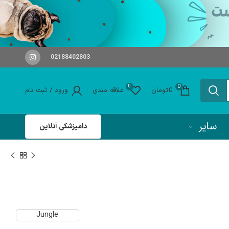
02188402803
0
0
0
تومان
علاقه مندی
ورود / ثبت نام
سایر
دامپزشکی آنلاین
Jungle