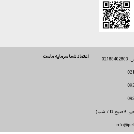
اعتماد شما سرمایه ماست
0218
02
09
09
 7 شب)
info@pe