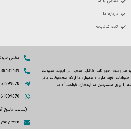
تماس با ما
درباره ما
ثبت شکایات
بخش فروش: 8402803
 و ملزومات حیوانات خانگی سعی در ایجاد سهولت
188431439
وانات خود دارد و همواره با ارائه محصولات برتر
361899670
را برای مشتریان به ارمغان خواهد آورد.
361899670
(ساعت پاسخ گویی 9صبح تا
tyboy.com