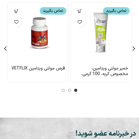
تماس بگیرید
تماس بگیرید
خمیر مولتی ویتامین،
قرص مولتی ویتامین VETFLIX
ژ
مخصوص گربه، 100 گرمی،
م
پرسا
s
در خبرنامه عضو شوید!