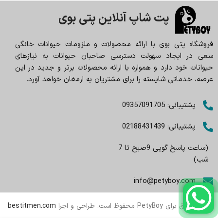
پت شاپ آنلاین پتی بوی
فروشگاه پتی بوی با ارائه محصولات و ملزومات حیوانات خانگی
سعی در ایجاد سهولت دسترسی صاحبان حیوانات به نیازهای
حیوانات خود دارد و همواره با ارائه محصولات برتر و جدید در این
عرصه، خدماتی شایسته را برای مشتریان به ارمغان خواهد آورد.
پشتیبانی: 09357091705
پشتیبانی: 02188431439
(ساعت پاسخ گویی 9صبح تا 7
شب)
info@petyboy.com
تمام حقوق برای PetyBoy محفوظ است. طراحی و اجرا
bestitmen.com