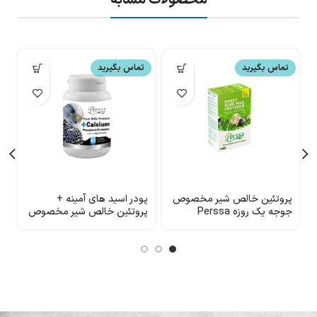
محصولات مشابه
تماس بگیرید
تماس بگیرید
پروتئین خالص شیر مخصوص
پودر اسید های آمینه +
پ
جوجه یک روزه Perssa
پروتئین خالص شیر مخصوص
+
پرندگان Perssa
م