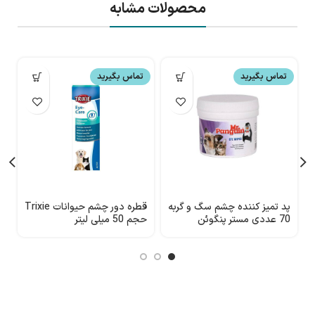
محصولات مشابه
تماس بگیرید
تماس بگیرید
پد تمیز کننده چشم سگ و گربه
قطره دور چشم حیوانات Trixie
ق
70 عددی مستر پنگوئن
حجم 50 میلی لیتر
(mrpenguin)
م