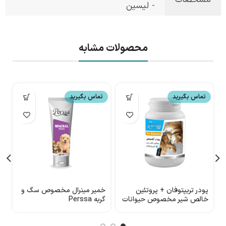
مشخصات
- لیسین
محصولات مشابه
تماس بگیرید
تماس بگیرید
پودر تریپتوفان + پروتئین
خمیر مینرال مخصوص سگ و
م
خالص شیر مخصوص حیوانات
گربه Perssa
و
Perssa
ک
g