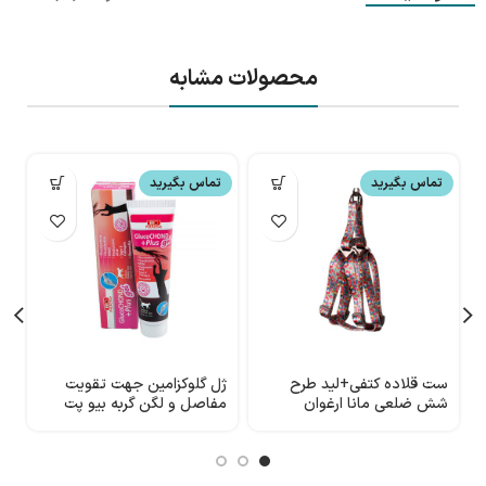
محصولات مشابه
تماس بگیرید
تماس بگیرید
ست قلاده کتفی+لید طرح
ژل گلوکزامین جهت تقویت
ق
شش ضلعی مانا ارغوان
مفاصل و لگن گربه بیو پت
اکتیو مدل GlucoCHOND
5
Plus