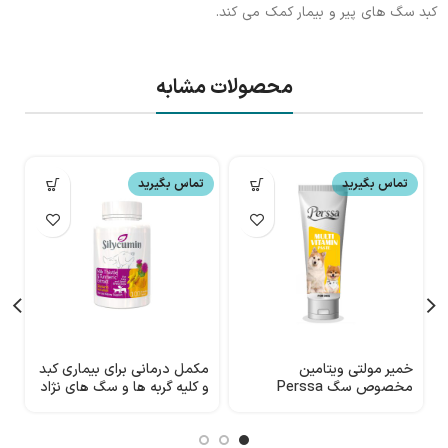
کبد سگ های پیر و بیمار کمک می کند.
محصولات مشابه
تماس بگیرید
تماس بگیرید
خمیر مولتی ویتامین
مکمل درمانی برای بیماری کبد
ش
مخصوص سگ Perssa
و کلیه گربه ها و سگ های نژاد
گ
کوچک بیو پت اکتیو مدل
a
Silycumin 50 Mg