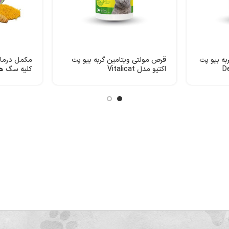
به بیو پت
قرص مولتی ویتامین گربه بیو پت
مکمل درمانی
اکتیو مدل Vitalicat
کلیه سگ ها
اکتیو مدل Silycumin 67.5 Mg