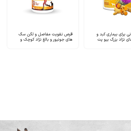
 برای بیماری کبد و
قرص تقویت مفاصل و لگن سگ
ی نژاد بزرگ بیو پت
های جونیور و بالغ نژاد کوچک و
گربه بیو پت اکتیو مدل GlucoPET