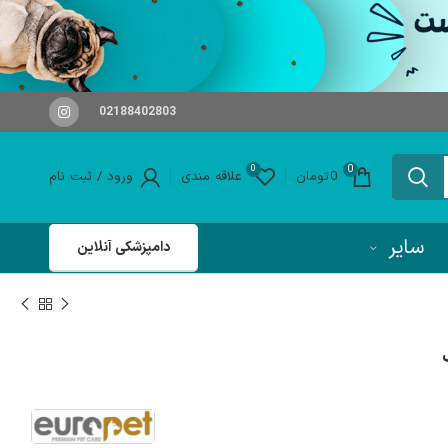
02188402803
0
0
0
تومان
علاقه مندی
ورود / ثبت نام
سایر
دامپزشکی آنلاین