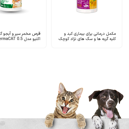
مکمل درمانی برای بیماری کبد و
قرص مخمر سیر و آبجو گر
کلیه گربه ها و سگ های نژاد کوچک
اکتیو مدل DermaCAT 0.5
بیو پت اکتیو مدل Silycumin 50
Mg