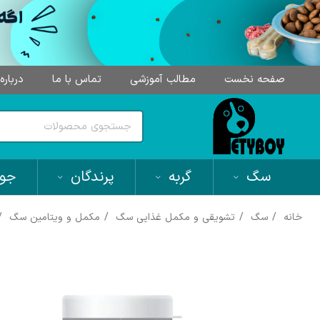
صفحه نخست
مطالب آموزشی
تماس با ما
درباره
سگ
گربه
پرندگان
جون
خانه
سگ
تشویقی و مکمل غذایی سگ
مکمل و ویتامین سگ