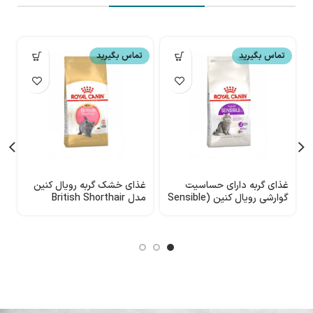
تماس بگیرید
تماس بگیرید
غذای گربه دارای حساسیت
غذای خشک گربه رویال کنین
گوارشی رویال کنین (Sensible
مدل British Shorthair
33) وزن 2 کیلوگرم
Kitten
N