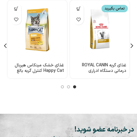
تماس بگیرید
غذای گربه ROYAL CANIN
غذای خشک مینکاس هیربال
غ
درمانی دستگاه ادراری
Happy Cat کنترل گربه بالغ
گر
1.5کیلوگرمی ( Urinary S/O)
در خبرنامه عضو شوید!