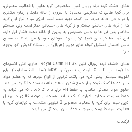
غذای خشک گربه برند رویال کنین مخصوص گربه هایی با فعالیت معمولی،
برای گربه هایی که دسترسی محدود به بیرون از خانه دارند و زمان بیشتری
را در داخل خانه صرف می کنند، تهیه شده است. انرژی مورد نیاز این گربه
ها از گربه های خانگی بیشتر و از گربه های خیابانی کمتر است ولی سیستم
دفاعی بدن آن ها به دلیل دسترسی به بیرون از خانه تحت فشار قرار دارد.
این گربه ها در حین تمیز کردن خود، موهای خود را می بلعند به همین
دلیل احتمال تشکیل گلوله های مویی (هربال) در دستگاه گوارش آنها وجود
دارد.
غذای خشک گربه رویال کنین Royal Canin Fit 32، حاوی آنتی اکسیدان
ها (ویتامین E و C، لوتئین، تورین) و MOS (منان الیگوساکارید) برای
تقویت سیستم ایمنی گربه می باشد. ترکیبی از انواع فیبرها که به هضم مواد
در روده ها کمک کرده و از جمع شدن موهای بلعیده شده جلوگیری می کند.
حاوی مواد معدنی مناسب با حفظ PH برابر با 6 تا 6/5 ، که می تواند به
حفظ سلامت مجاری ادراری کمک نماید. همچنین عرضه کالری در رویال
کنین فیت برای گربه با فعالیت معمولی 2 کیلویی متناسب با نیازهای گربه با
فعالیت متوسط بوده و موجب حفظ وزن ایده آل می گردد.
ترکیبات: