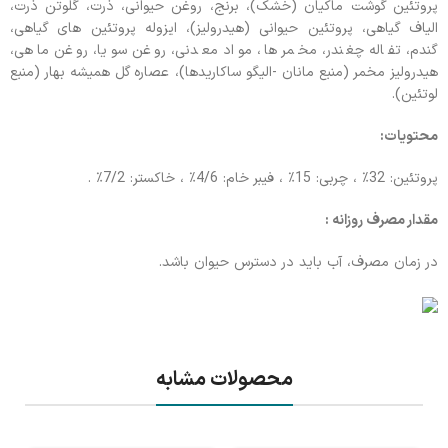
پروتئین گوشت ماکیان (خشک)، برنج، روغن حیوانی، ذرت، گلوتن ذرت،
الیاف گیاهی، پروتئین حیوانی (هیدرولیز)، ایزوله پروتئین های گیاهی،
گندم، تفاله چغندر، مخمر ها، مواد معدنی، روغن سویا، روغن ماهی،
هیدرولیز مخمر (منبع مانان -الیگو ساکاریدها)، عصاره گل همیشه بهار (منبع
لوتئین).
محتویات:
پروتئین: 32٪ ، چربی: 15٪ ، فیبر خام: 4/6٪ ، خاکستر: 7/2٪ .
مقدار مصرف روزانه :
در زمان مصرف، آب باید در دسترس حیوان باشد.
محصولات مشابه