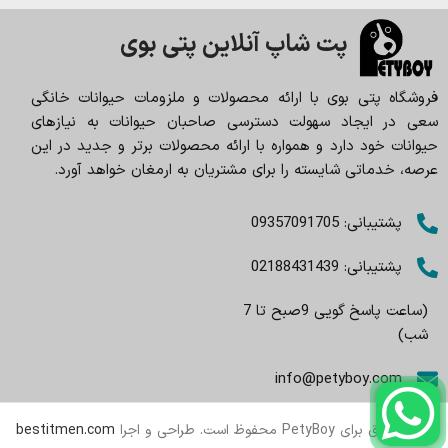
پت شاپ آنلاین پتی بوی
فروشگاه پتی بوی با ارائه محصولات و ملزومات حیوانات خانگی
سعی در ایجاد سهولت دسترسی صاحبان حیوانات به نیازهای
حیوانات خود دارد و همواره با ارائه محصولات برتر و جدید در این
عرصه، خدماتی شایسته را برای مشتریان به ارمغان خواهد آورد.
پشتیبانی: 09357091705
پشتیبانی: 02188431439
(ساعت پاسخ گویی 9صبح تا 7
شب)
info@petyboy.com
تمام حقوق برای PetyBoy محفوظ است. طراحی و اجرا
bestitmen.com