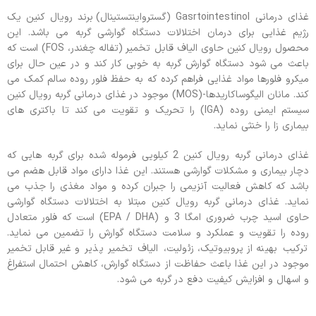
غذای درمانی Gasrtointestinol (گسترواینتستینال) برند رویال کنین یک
رژیم غذایی برای درمان اختلالات دستگاه گوارشی گربه می باشد. این
محصول رویال کنین حاوی الیاف قابل تخمیر (تفاله چغندر، FOS) است که
باعث می شود دستگاه گوارش گربه به خوبی کار کند و در عین حال برای
میکرو فلورها مواد غذایی فراهم کرده که به حفظ فلور روده سالم کمک می
کند. مانان الیگوساکاریدها-(MOS) موجود در غذای درمانی گربه رویال کنین
سیستم ایمنی روده (IGA) را تحریک و تقویت می کند تا باکتری های
بیماری زا را خنثی نماید.
غذای درمانی گربه رویال کنین 2 کیلویی فرموله شده برای گربه هایی که
دچار بیماری و مشکلات گوارشی هستند. این غذا دارای مواد قابل هضم می
باشد که کاهش فعالیت آنزیمی را جبران کرده و مواد مغذی را جذب می
نماید. غذای درمانی گربه رویال کنین مبتلا به اختلالات دستگاه گوارشی
حاوی اسید چرب ضروری امگا 3 و (EPA / DHA) است که فلور متعادل
روده را تقویت و عملکرد و سلامت دستگاه گوارش را تضمین می نماید.
ترکیب بهینه از پروبیوتیک، زئولیت، الیاف تخمیر پذیر و غیر قابل تخمیر
موجود در این غذا باعث حفاظت از دستگاه گوارش، کاهش احتمال استفراغ
و اسهال و افزایش کیفیت دفع در گربه می شود.