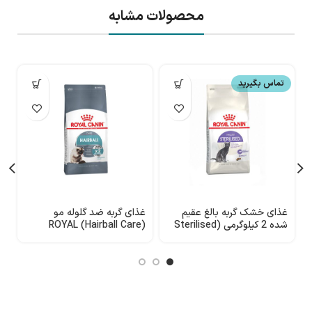
محصولات مشابه
تماس بگیرید
غذای خشک گربه بالغ عقیم
غذای گربه ضد گلوله مو
شده 2 کیلوگرمی (Sterilised
(Hairball Care) ROYAL
N
CANIN
37) ROYAL CANIN