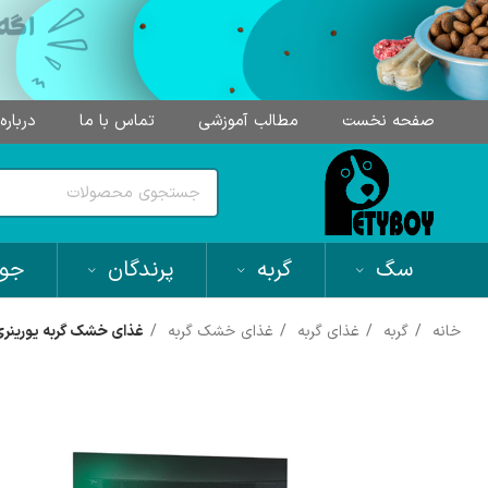
صفحه نخست
مطالب آموزشی
تماس با ما
درباره
سگ
گربه
پرندگان
جون
خانه
گربه
غذای گربه
غذای خشک گربه
غذای خشک گربه یورینری رفل