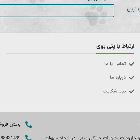
دترین
ارتباط با پتی بوی
تماس با ما
درباره ما
ثبت شکایات
بخش فروش: 8402803
 و ملزومات حیوانات خانگی سعی در ایجاد سهولت
188431439