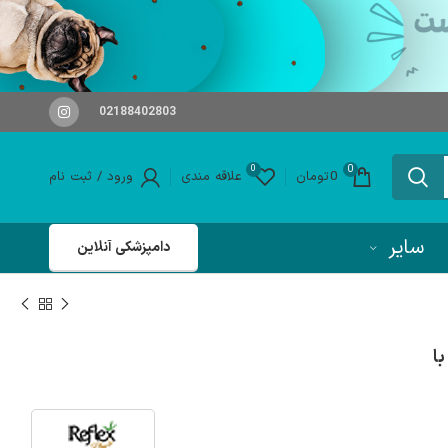
02188402803
0
0
0
تومان
علاقه مندی
ورود / ثبت نام
سایر
دامپزشکی آنلاین
ا