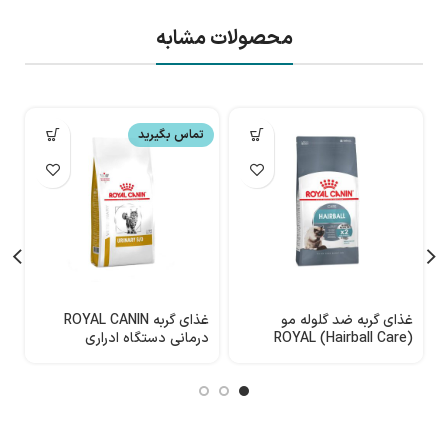
محصولات مشابه
تماس بگیرید
غذای گربه ضد گلوله مو
غذای گربه ROYAL CANIN
غ
(Hairball Care) ROYAL
درمانی دستگاه ادراری
ه
CANIN
1.5کیلوگرمی ( Urinary S/O)
س