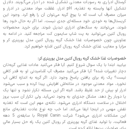
کرستال ادراری به رسوبات معدنی تشکیل شده در ادرار می‌گویند. دلایل
تشکیل آنها وابسته به تغذیه، pH ادرار، غلظت مواد معدنی در ادرار و
میزان مصرف آب است که با پوچ گربه می‌توان آن را رفع کرد. وجود این
کریستال‌ها به خودی خود مسئله‌ای جدی نیست، اما اگر به حال خود رها
شوند، می‌توانند به سنگ‌های ادراری تبدیل شوند. برای خرید محصولات
رویال کنین می‌توانید به پت شاپ سایمون کت مراجعه کنید. در ادامه به
عناوینی چون خصوصیات غذا خشک گربه رویال کنین مدل یورینری کر و
مزایا و معایب غذای خشک گربه رویال کنین اشاره خواهیم کرد.
خصوصیات غذا خشک گربه رویال کنین مدل یورینری کر:
بیایید ابتدا با یک سوال شروع کنیم. آیا فکر می‌کنید عادات غذایی گربه‌تان
دچار تغییرات شده؟ آیا فکر می‌کنید مصرف آب آشامیدنی او به قدر کافی
نیست؟ یک راه برای یافتن پاسخ وجود دارد. اگر گربه به اندازه کافی آب
نخورد، مواد معدنی موجود در مثانه‌اش افزایش پیدا کرده و سبب می‌شود
ادرار او بیش از حد غلیظ باشد. البته اگر این مسئله تکرار نشود و تنها یک
یا دوبار رخ دهد، مشکل جدی‌ای به وجود نمی‌آید. ولی تکرار آن سبب بروز
اختلال در سلامت دستگاه ادراری می‌شود. نکته‌ی مهم این است که تغذیه
نقش مهمی در اینجا ایفا می‌کند. اما خب چه نوع عادت تغذیه‌ای مانع
این مشکلات ادراری می‌شود؟ شرکت Royal Canin با سابقه‌ی 5 دهه
فعالیت، با تولید غذای گربه یورینری کر رویال کنین یک راه حل بسیار عالی
برای صاحبان پت‌ها ارائه کرده است.