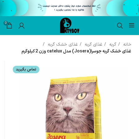
0
خانه
گربه
غذای گربه
غذای خشک گربه
غذای خشک گربه جوسرا(Josera) مدل catelux وزن 2 کیلوگرم
تماس بگیرید