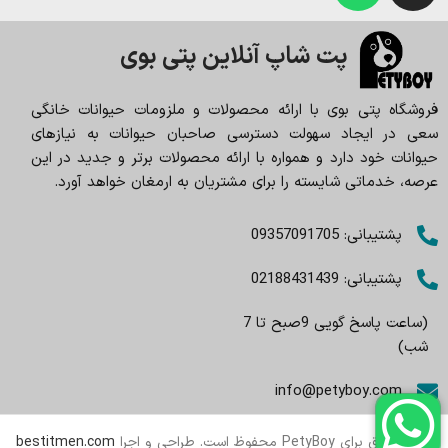
پت شاپ آنلاین پتی بوی
فروشگاه پتی بوی با ارائه محصولات و ملزومات حیوانات خانگی
سعی در ایجاد سهولت دسترسی صاحبان حیوانات به نیازهای
حیوانات خود دارد و همواره با ارائه محصولات برتر و جدید در این
عرصه، خدماتی شایسته را برای مشتریان به ارمغان خواهد آورد.
پشتیبانی: 09357091705
پشتیبانی: 02188431439
(ساعت پاسخ گویی 9صبح تا 7
شب)
info@petyboy.com
تمام حقوق برای PetyBoy محفوظ است. طراحی و اجرا
bestitmen.com