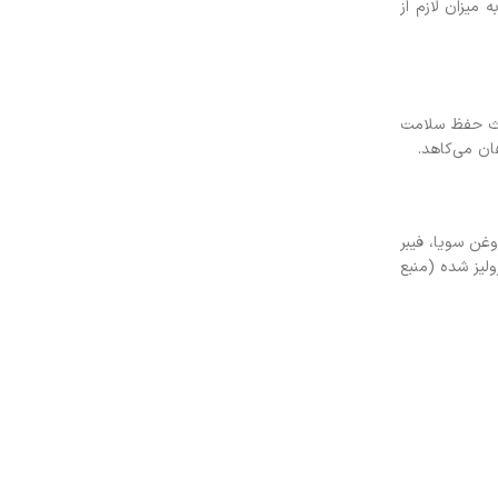
میزان لازم از
اطر ترکیب منحص بفرد خود از نقش حفاظتی پوست حمایت کرده و به خاطر داشتن ویتامین A و EPA/DHA باعث حفظ سلامت
ن می‌کاهد.
غن سویا، فیبر
لیز شده (منبع