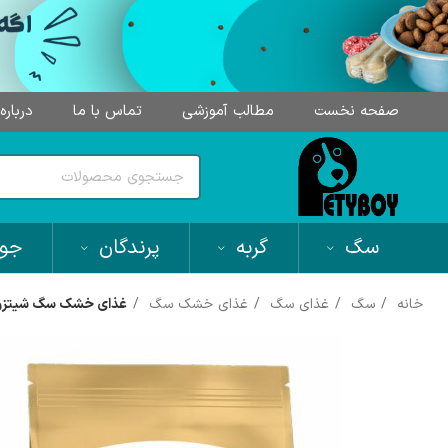
صفحه نخست
مطالب آموزشی
تماس با ما
درباره
سگ
گربه
پرندگان
جون
خانه
سگ
غذای سگ
غذای خشک سگ
غذای خشک سگ شیتزو بالغ رویال کنین (zu Adult