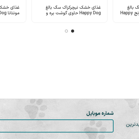
 بالغ
غذای خشک نیچرکراک سگ بالغ
غذای خشک 
حاوی گوشت گوساله و برنج Happy
Happy Dog حاوی گوشت بره و
برنج 15 کیلوگرم
سگ بالغ نژ
شماره موبایل
دترین