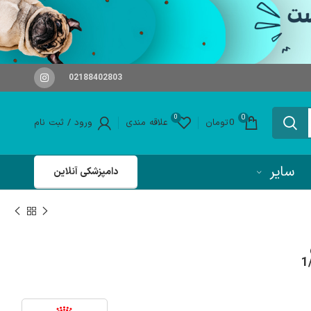
02188402803
0
0
0
تومان
علاقه مندی
ورود / ثبت نام
سایر
دامپزشکی آنلاین
Royal Ca) وزن 1/5