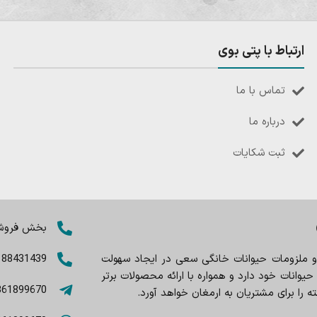
ارتباط با پتی بوی
تماس با ما
درباره ما
ثبت شکایات
بخش فروش: 8402803
 و ملزومات حیوانات خانگی سعی در ایجاد سهولت
188431439
وانات خود دارد و همواره با ارائه محصولات برتر
361899670
را برای مشتریان به ارمغان خواهد آورد.