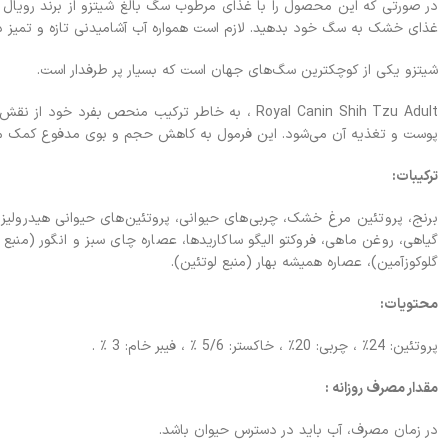
در صورتی که این محصول را با غذای مرطوب سگ بالغ شیتزو از برند رویال کن
غذای خشک به سگ خود بدهید. لازم است همواره آب آشامیدنی تازه و تمیز در 
شیتزو یکی از کوچکترین سگ‌های جهان است که بسیار پر طرفدار است.
پوست و تغذیه آن می‌شود. این فرمول به کاهش حجم و بوی مدفوع کمک می‌کن
ترکیبات:
برنج، پروتئین مرغ خشک، چربی‌های حیوانی، پروتئین‌های حیوانی هیدرولیز شد
گیاهی، روغن ماهی، فروکتو الیگو ساکاریدها، عصاره چای سبز و انگور (منب
گلوکوزآمین)، عصاره همیشه بهار (منبع لوتئین).
محتویات:
پروتئین: 24٪ ، چربی: 20٪ ، خاکستر: 5/6 ٪ ، فیبر خام: 3 ٪ .
مقدار مصرف روزانه :
در زمان مصرف، آب باید در دسترس حیوان باشد.