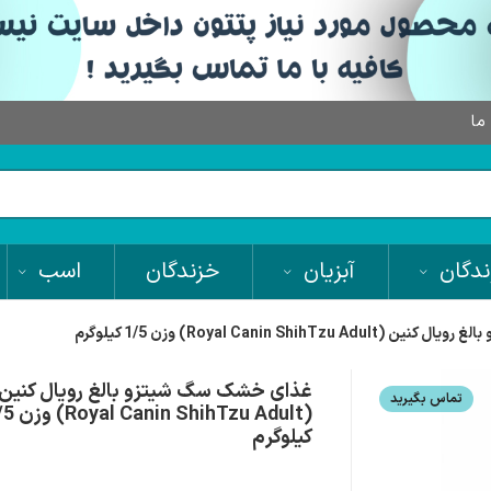
 ما
دگان
آبزیان
خزندگان
اسب
Royal Canin ShihT) وزن 1/5 کیلوگرم
غذای خشک سگ شیتزو بالغ رویال کنین
تماس بگیرید
(nin ShihTzu Adult
کیلوگرم