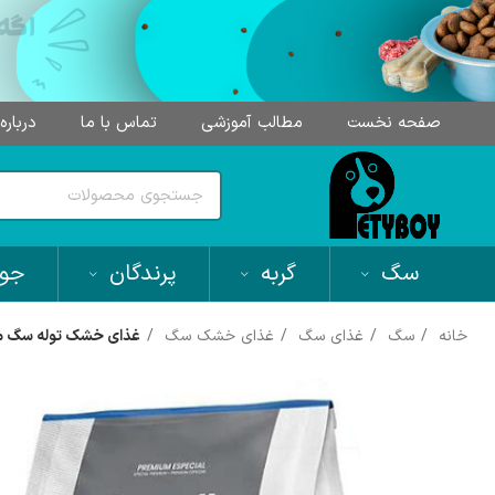
صفحه نخست
مطالب آموزشی
تماس با ما
درباره
سگ
گربه
پرندگان
جون
خانه
سگ
غذای سگ
غذای خشک سگ
غذای خشک توله سگ مونلو Monello م