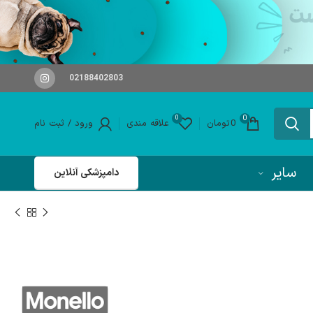
02188402803
0
0
0
تومان
علاقه مندی
ورود / ثبت نام
سایر
دامپزشکی آنلاین