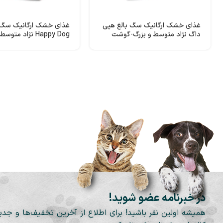
غذای خشک ارگانیک سگ بالغ هپی
غذای خشک ارگانیک سگ ب
داگ نژاد متوسط و بزرگ-گوشت
Happy Dog نژاد متو
اسب
گوشت شترمرغ
در خبرنامه عضو شوید!
همیشه اولین نفر باشید! برای اطلاع از آخرین تخفیف‌ها و جدی