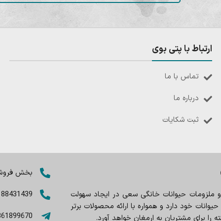
ارتباط با پتی بوی
تماس با ما
درباره ما
ثبت شکایات
بخش فروش: 8402803
 و ملزومات حیوانات خانگی سعی در ایجاد سهولت
188431439
وانات خود دارد و همواره با ارائه محصولات برتر
361899670
را برای مشتریان به ارمغان خواهد آورد.