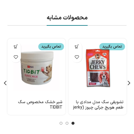
محصولات مشابه
تماس بگیرید
تماس بگیرید
تشویقی سگ مدل مدادی با
شیر خشک مخصوص سگ
طعم هویج جرکی چیوز (jerky
TIDBIT
م
chews)