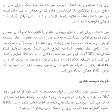
برای رشد مداوم و هماهنگ، ترکیب شیر خشک توله سگ رویال کنین با
سطح انرژی و پروتئین بالا نزدیکترین ماده غذایی ممکن به شیر مادر است.
این شیر خشک مناسب برای توله ها از بدو تولد تا از شیر گرفتن (تولد تا 4
ماهگی) توصیه شده است.
شیر خشک رویال کنین حاوی پروتئین هایی با قابلیت هضم آسان است و
دارای محتوای لاکتوز بسیار شبیه به شیر مادر است. به خصوص برای سیستم
گوارش توله سگ مناسب است زیرا حاوی نشاسته نیست (توله سگ ها
آمیلاز کافی برای هضم نشاسته ترشح نمی کنند). وجود فروکتو الیگو
ساکاریدها (FOS) در این شیر به حفظ تعادل سالم دستگاه گوارشی کمک
می کند. شیر خشک Babydog به دلیل فرمول منحصر به فردی که دارد،
بلافاصله بعد از مصرف به طور کامل بدون رسوب حل می شود و یک
فرمول کاملاً همگن ایجاد می کند.
تقویت سیستم عصبی
سیستم عصبی توله سگ پس از تولد همچنان به رشد خود ادامه می دهد.
DHA که به طور طبیعی در شیر مادر وجود دارد به توسعه عملکرد شناختی
کمک می کند. این شیر خشک غنی شده با DHA تولید شده است. 100%
تغذیه کامل و متعادل که برای توله سگ تان پیشنهاد می شود.