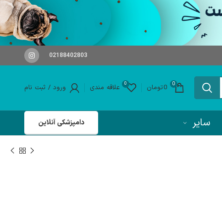
02188402803
0
0
0
تومان
علاقه مندی
ورود / ثبت نام
سایر
دامپزشکی آنلاین