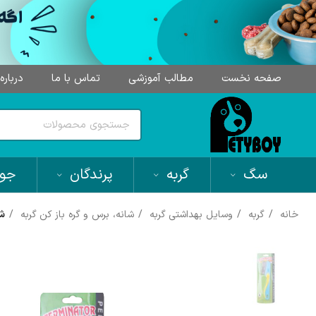
صفحه نخست
مطالب آموزشی
تماس با ما
درباره
سگ
گربه
پرندگان
جون
خانه
گربه
وسایل بهداشتی گربه
شانه، برس و گره باز کن گربه
شا