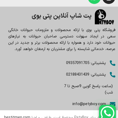
پت شاپ آنلاین پتی بوی
فروشگاه پتی بوی با ارائه محصولات و ملزومات حیوانات خانگی
سعی در ایجاد سهولت دسترسی صاحبان حیوانات به نیازهای
حیوانات خود دارد و همواره با ارائه محصولات برتر و جدید در این
عرصه، خدماتی شایسته را برای مشتریان به ارمغان خواهد آورد.
پشتیبانی: 09357091705
پشتیبانی: 02188431439
(ساعت پاسخ گویی 9صبح تا 7
شب)
info@petyboy.com
تمام حقوق برای PetyBoy محفوظ است. طراحی و اجرا
bestitmen.com