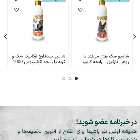
شامپو سگ های موبلند با
شامپو ضدقارچ ارگانیک سگ و
ش
روغن نارگیل – رایحه گریپ
گربه با رایحه اکالیپتوس 1000
م
فرود 300 میلی لیتر USpet
میلی لیتر USpet
1000
در خبرنامه عضو شوید!
همیشه اولین نفر باشید! برای اطلاع از آخرین تخفیف‌ها و
جدیدترین کالاها در خبرنامه ثبت‌نام کنید.