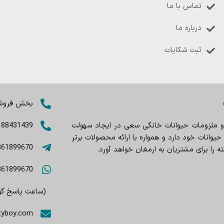
تماس با ما
درباره ما
ثبت شکایات
بخش فروش: 8402803
 و ملزومات حیوانات خانگی سعی در ایجاد سهولت
188431439
وانات خود دارد و همواره با ارائه محصولات برتر
361899670
را برای مشتریان به ارمغان خواهد آورد.
361899670
(ساعت پاسخ گویی 9صبح تا
tyboy.com