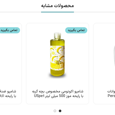
محصولات مشابه
تماس بگیرید
تماس بگیرید
انات
شامپو اکونومی مخصوص بچه گربه
شامپو ضدقا
با رایحه موز 500 میلی لیتر USpet
USpet