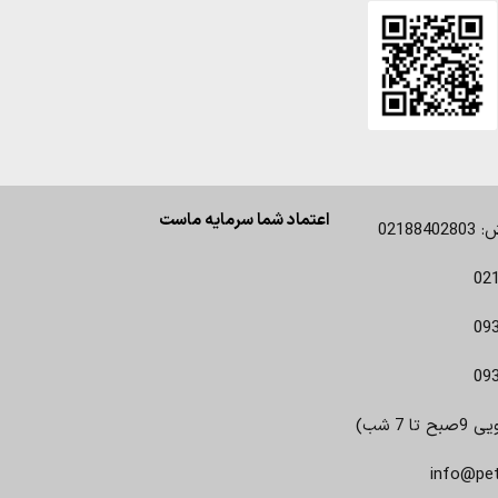
اعتماد شما سرمایه ماست
0218
02
09
09
 7 شب)
info@pe