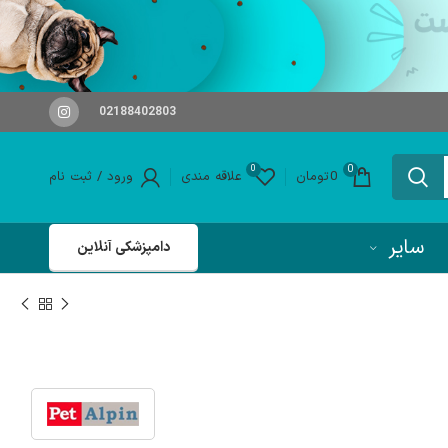
02188402803
0
0
0
تومان
علاقه مندی
ورود / ثبت نام
سایر
دامپزشکی آنلاین