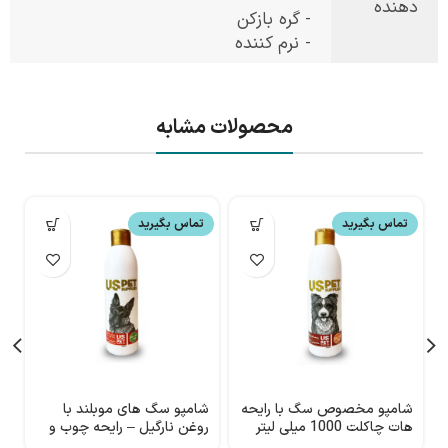
دهنده
- گره بازکن
- نرم کننده
محصولات مشابه
تماس بگیرید
تماس بگیرید
شامپو مخصوص سگ با رایحه
شامپو سگ های موبلند با
ش
هات چاکلت 1000 میلی لیتر
روغن نارگیل – رایحه چوب و
USpet
برگ 1000 میلی لیتر USpet
می