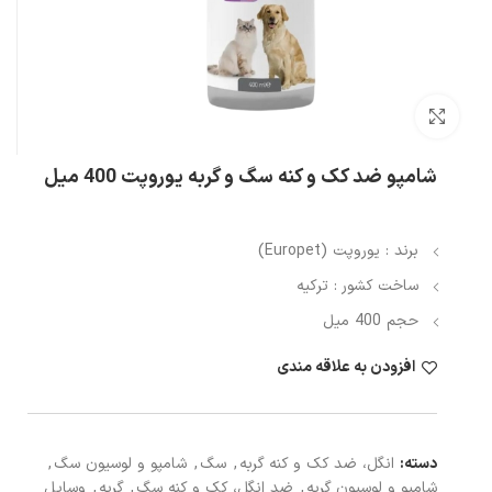
بزرگنمایی تصویر
شامپو ضد کک و کنه سگ و گربه یوروپت 400 میل
برند : یوروپت (Europet)
ساخت کشور : ترکیه
حجم 400 میل
افزودن به علاقه مندی
دسته:
انگل، ضد کک و کنه گربه
,
سگ
,
شامپو و لوسیون سگ
,
شامپو و لوسیون گربه
,
ضد انگل، کک و کنه سگ
,
گربه
,
وسایل