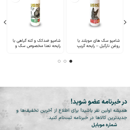
شامپو سگ های موبلند با
شامپو ضدکک و کنه گیاهی با
ش
روغن نارگیل – رایحه گریپ
رایحه نعنا مخصوص سگ و
م
فرود 300 میلی لیتر USpet
گربه 1000 میلی لیتر USpet
300 
در خبرنامه عضو شوید!
همیشه اولین نفر باشید! برای اطلاع از آخرین تخفیف‌ها و
جدیدترین کالاها در خبرنامه ثبت‌نام کنید.
شماره موبایل