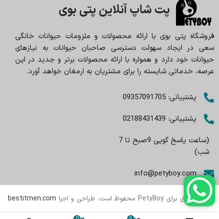
پت شاپ آنلاین پتی بوی
فروشگاه پتی بوی با ارائه محصولات و ملزومات حیوانات خانگی
سعی در ایجاد سهولت دسترسی صاحبان حیوانات به نیازهای
حیوانات خود دارد و همواره با ارائه محصولات برتر و جدید در این
عرصه، خدماتی شایسته را برای مشتریان به ارمغان خواهد آورد.
پشتیبانی: 09357091705
پشتیبانی: 02188431439
(ساعت پاسخ گویی 9صبح تا 7
شب)
info@petyboy.com
تمام حقوق برای PetyBoy محفوظ است. طراحی و اجرا
bestitmen.com
0
0