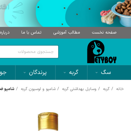
صفحه نخست
مطالب آموزشی
تماس با ما
درباره
سگ
گربه
پرندگان
جون
خانه
گربه
وسایل بهداشتی گربه
شامپو و لوسیون گربه
شامپو ضدکک 