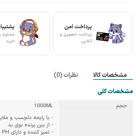
پرداخت امن
پشتیبا
پرداخت حضوری و
مشاوره ر
آنلاین
خرید
مشخصات کالا
نظرات (0)
مشخصات کلی
حجم
1000ML
- با رایحه دلچسب و ملایم
- از بين برنده بوی بد
- تمیز کننده و دارای PH مناسب و خنثی