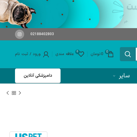
02188402803
0
0
0
تومان
علاقه مندی
ورود / ثبت نام
سایر
دامپزشکی آنلاین