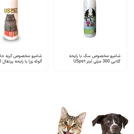
شامپو مخصوص سگ با رایحه
شامپو مخصوص گربه حاو
گلابی 300 میلی لیتر USpet
لیتر USpet