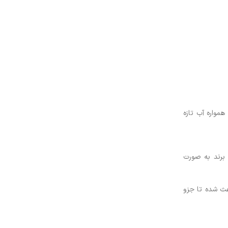
یست همواره آب تازه
خانگی کرد و به سرعت پیشرفت کرد تا در سال 2002 محصولات این برند به صورت
ید و پخش در بیش از 80 کشور سر تا سر جهان باعث شده تا جزو