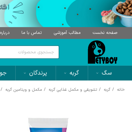
صفحه نخست
مطالب آموزشی
تماس با ما
درباره
سگ
گربه
پرندگان
جون
خانه
گربه
تشویقی و مکمل غذایی گربه
مکمل و ویتامین گربه