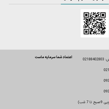
اعتماد شما سرمایه ماست
0218
02
09
09
 7 شب)