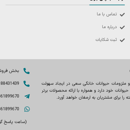
تماس با ما
درباره ما
ثبت شکایات
بخش فروش: 8402803
 و ملزومات حیوانات خانگی سعی در ایجاد سهولت
188431439
وانات خود دارد و همواره با ارائه محصولات برتر
361899670
را برای مشتریان به ارمغان خواهد آورد.
361899670
(ساعت پاسخ گویی 9صبح تا