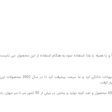
انتی متر از آن را مستقیماً و یا همراه با غذا استفاده نمود.به هنگام استفاده از این محصول می با
برند محبوب آلمانی تریکسی از سال 1974 در آلمان شروع به تولید غذای حیوانات 
ر گرفت.
کیفیت بالا، قیمت مناسب محصولات این برند ، تنوع بی نظیر این برند با 6000 محصول و صد البته تول