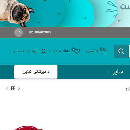
02188402803
0
0
0
تومان
علاقه مندی
ورود / ثبت نام
سایر
دامپزشکی آنلاین