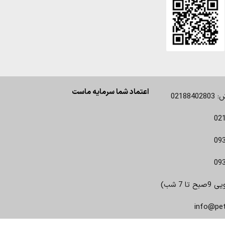
اعتماد شما سرمایه ماست
0218
02
09
09
 7 شب)
info@pe