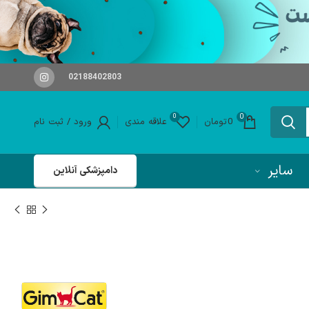
02188402803
0
0
0
تومان
علاقه مندی
ورود / ثبت نام
سایر
دامپزشکی آنلاین