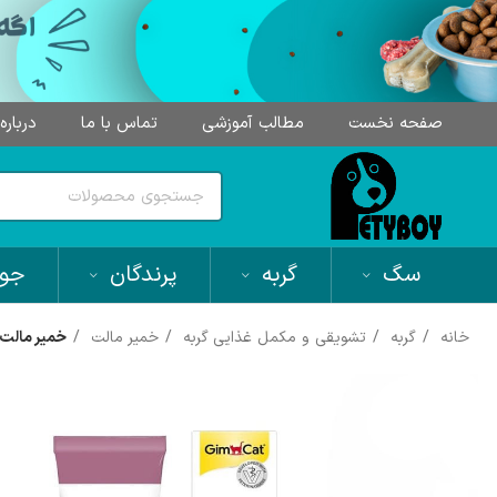
صفحه نخست
مطالب آموزشی
تماس با ما
درباره
سگ
گربه
پرندگان
جون
خانه
گربه
تشویقی و مکمل غذایی گربه
خمیر مالت
خمیر مالت گربه،