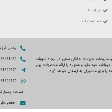
درباره ما
ثبت شکایات
بخش فروش: 8402803
 و ملزومات حیوانات خانگی سعی در ایجاد سهولت
188431439
وانات خود دارد و همواره با ارائه محصولات برتر
361899670
را برای مشتریان به ارمغان خواهد آورد.
361899670
(ساعت پاسخ گویی 9صبح تا
tyboy.com