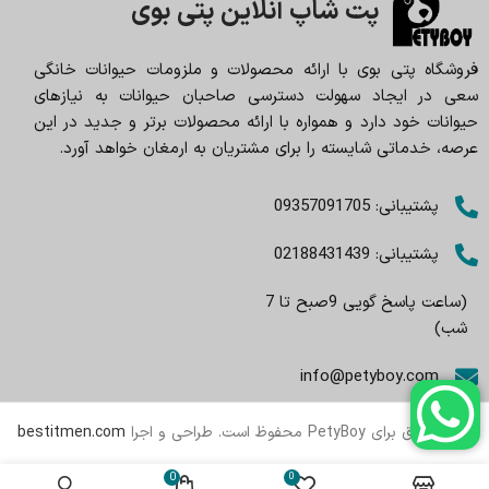
پت شاپ آنلاین پتی بوی
فروشگاه پتی بوی با ارائه محصولات و ملزومات حیوانات خانگی
سعی در ایجاد سهولت دسترسی صاحبان حیوانات به نیازهای
حیوانات خود دارد و همواره با ارائه محصولات برتر و جدید در این
عرصه، خدماتی شایسته را برای مشتریان به ارمغان خواهد آورد.
پشتیبانی: 09357091705
پشتیبانی: 02188431439
(ساعت پاسخ گویی 9صبح تا 7
شب)
info@petyboy.com
تمام حقوق برای PetyBoy محفوظ است. طراحی و اجرا
bestitmen.com
0
0