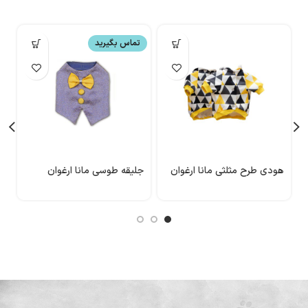
تماس بگیرید
هودی طرح مثلثی مانا ارغوان
جلیقه طوسی مانا ارغوان
پ