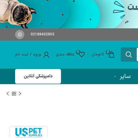
02188402803
0
0
0
تومان
علاقه مندی
ورود / ثبت نام
سایر
دامپزشکی آنلاین