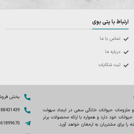
ارتباط با پتی بوی
تماس با ما
درباره ما
ثبت شکایات
بخش فروش: 8402803
 و ملزومات حیوانات خانگی سعی در ایجاد سهولت
188431439
وانات خود دارد و همواره با ارائه محصولات برتر
361899670
را برای مشتریان به ارمغان خواهد آورد.