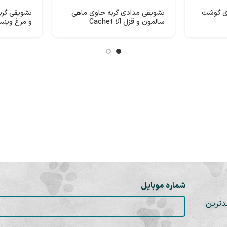
وی گوشت
تشویقی مدادی گربه حاوی ماهی
تشویقی گربه
سالمون و قزل آلا Cachet
و مرغ وینس
شماره موبایل
دترین