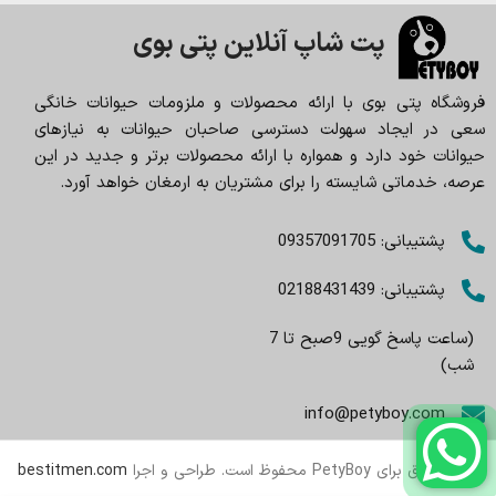
پت شاپ آنلاین پتی بوی
فروشگاه پتی بوی با ارائه محصولات و ملزومات حیوانات خانگی
سعی در ایجاد سهولت دسترسی صاحبان حیوانات به نیازهای
حیوانات خود دارد و همواره با ارائه محصولات برتر و جدید در این
عرصه، خدماتی شایسته را برای مشتریان به ارمغان خواهد آورد.
پشتیبانی: 09357091705
پشتیبانی: 02188431439
(ساعت پاسخ گویی 9صبح تا 7
شب)
info@petyboy.com
تمام حقوق برای PetyBoy محفوظ است. طراحی و اجرا
bestitmen.com