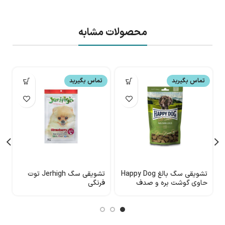
محصولات مشابه
تماس بگیرید
تماس بگیرید
تشویقی سگ بالغ Happy Dog
تشویقی سگ Jerhigh توت
تش
حاوی گوشت بره و صدف
فرنگی
نیوزلندی