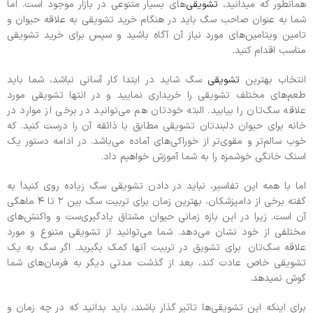
همانطور که میدانید،
تشویقی‌
های بسیار متنوعی در بازار موجود است. اما
شما به عنوان صاحب سگ باید در هنگام خرید تشویقی به علاقه حیوان و
تامین ویتامین‌های مورد نیاز آن آگاه باشید و سپس برای خرید تشویقی
مناسب اقدام کنید.
انتخاب بهترین
تشویقی
سگ شاید در ابتدا کار آسانی نباشد، شما باید
طعم‌های مختلف تشویقی را خریداری نمایید و در انتها تشویقی مورد
علاقه سگ‌تان را بیابید. البته خودتان هم می‌توانید در برخی از موارد در
خانه برای حیوان دلبندتان تشویقی مطابق با ذائقه آن را درست کنید. که
خوب سالم‌تر و مقوی‌‌تر از خوراکی‌های آماده می‌باشد. در ادامه دستور یک
اسنک خانگی خوشمزه را به شما آموزش خواهیم داد.
اما با همه این تفاسیر، نباید در دادن تشویقی سگ زیاده روی کنید! به
گفته برخی از دامپزشکان، بهترین زمان برای تربیت سگ بین ۲ تا ۴ ماهگی
آن است. زیرا در این بازه زمانی حیوان مشتاق یادگیری‌‌ست و واکنش‌های
مختلفی از خود نشان می‌دهد. شما می‌توانید از تشویقی متنوع و مورد
علاقه سگ‌تان برای تشویق در تربیت آنها کمک بگیرید. اگر سگ به یک
تشویقی خاص عادت کند، بعد از گذشت مدتی دیگر به فرمان‌های شما
گوش نمیدهد.
برای اینکه این تشویقی‌ها تاثیر گذار باشند، باید بدانید که در چه زمان و