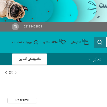
02188402803
0
0
0
تومان
علاقه مندی
ورود / ثبت نام
سایر
دامپزشکی آنلاین
PetPrize