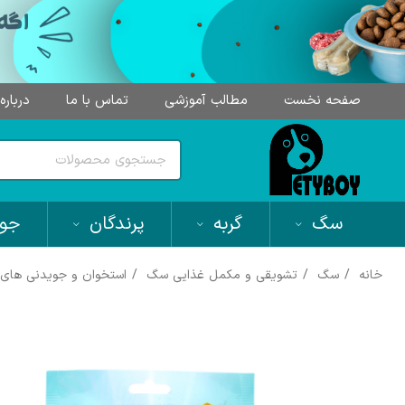
صفحه نخست
مطالب آموزشی
تماس با ما
درباره
سگ
گربه
پرندگان
جون
خانه
سگ
تشویقی و مکمل غذایی سگ
استخوان و جویدنی ها