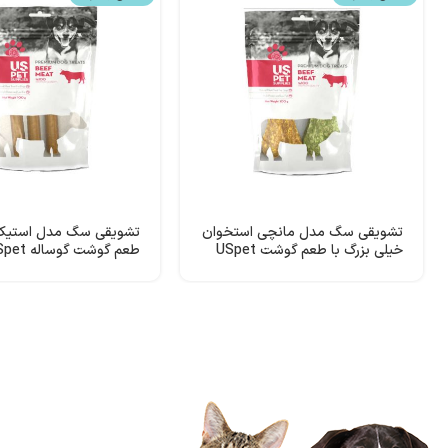
تشویقی سگ مدل مانچی استخوان
تشویقی سگ مدل استیک 
خیلی بزرگ با طعم گوشت USpet
طعم گوشت گوساله USpet