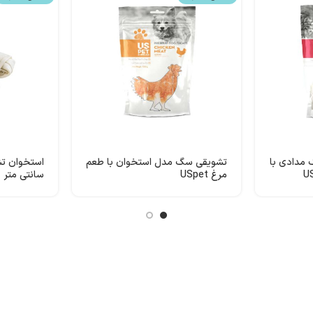
مدادی با
تشویقی سگ مدل استخوان با طعم
مرغ USpet
سانتی متر