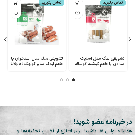
تماس بگیرید
تماس بگیرید
تشویقی سگ مدل استیک
تشویقی سگ مدل استخوان با
ت
مدادی با طعم گوشت گوساله
طعم اردک سایز کوچک USpet
ا
USpet
در خبرنامه عضو شوید!
همیشه اولین نفر باشید! برای اطلاع از آخرین تخفیف‌ها و