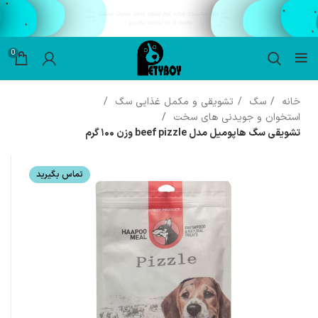
0
خانه
سگ
تشویقی و مکمل غذایی سگ
استخوان و جویدنی های سخت
تشویقی سگ هاپومیل مدل beef pizzle وزن ۱۰۰ گرم
تماس بگیرید