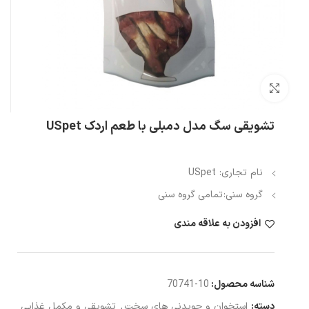
بزرگنمایی تصویر
تشویقی سگ مدل دمبلی با طعم اردک USpet
نام تجاری: USpet
گروه سنی:
تمامی گروه سنی
افزودن به علاقه مندی
شناسه محصول:
10-70741
دسته:
استخوان و جویدنی های سخت
,
تشویقی و مکمل غذایی