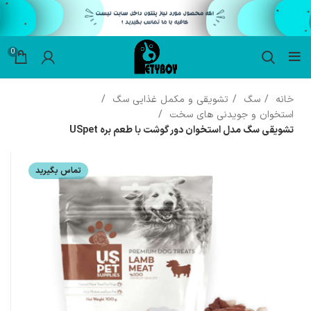
0
خانه
سگ
تشویقی و مکمل غذایی سگ
استخوان و جویدنی های سخت
تشویقی سگ مدل استخوان دور گوشت با طعم بره USpet
تماس بگیرید