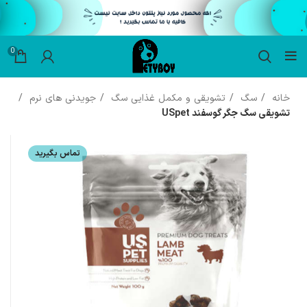
0
خانه
سگ
تشویقی و مکمل غذایی سگ
جویدنی های نرم
تشویقی سگ جگر گوسفند USpet
تماس بگیرید