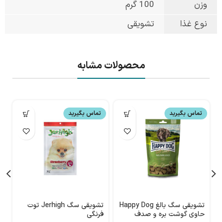
وزن
100 گرم
نوع غذا
تشویقی
محصولات مشابه
تماس بگیرید
تماس بگیرید
تشویقی سگ بالغ Happy Dog
تشویقی سگ Jerhigh توت
ت
حاوی گوشت بره و صدف
فرنگی