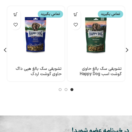
تماس بگیرید
تماس بگیرید
تشویقی سگ بالغ حاوی
تشویقی سگ بالغ هپی داگ
ت
گوشت اسب Happy Dog
حاوی گوشت اردک
70
در خبرنامه عضو شوید!