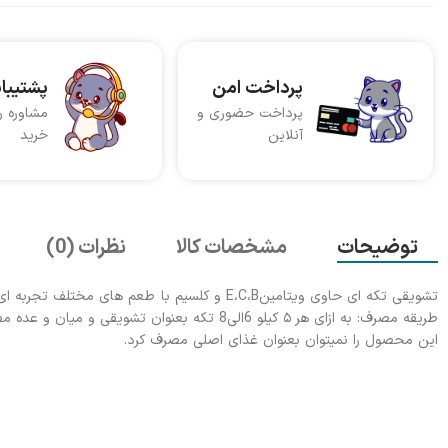
پرداخت امن
پشتیبا
پرداخت حضوری و
مشاوره ر
آنلاین
خرید
توضیحات
مشخصات کالا
نظرات (0)
تشویقی تکه ای حاوی ویتامینE،C،B و کلسیم با طعم های مختلف تجربه ای بیادماندنی و وسوسه انگیز برای سگ ها.
طریقه مصرف: به ازای هر ۵ کیلو 6الی8 تکه بعنوان تشویقی و میان و عده مصرف شود.
این محصول را نمیتوان بعنوان غذای اصلی مصرف کرد.