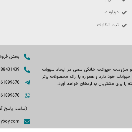
درباره ما
ثبت شکایات
بخش فروش: 8402803
 و ملزومات حیوانات خانگی سعی در ایجاد سهولت
188431439
وانات خود دارد و همواره با ارائه محصولات برتر
361899670
را برای مشتریان به ارمغان خواهد آورد.
361899670
(ساعت پاسخ گویی 9صبح تا
tyboy.com