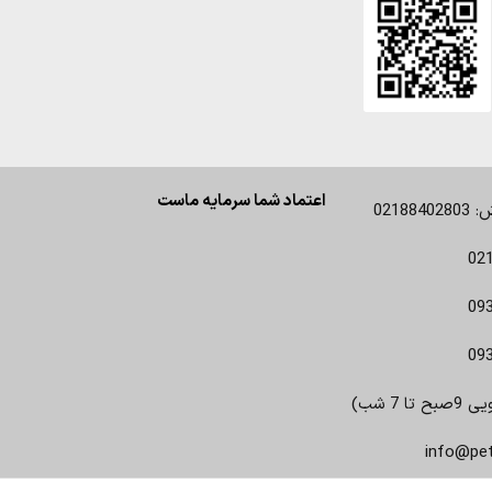
اعتماد شما سرمایه ماست
0218
02
09
09
 7 شب)
info@pe